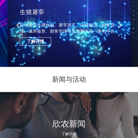
生猪屠宰
提供覆盖生猪收购、屠宰加工、冷链物流、销售管
理、成本核算、财务管理等全面整合的一体化平台
了解详情
新闻与活动
欣农新闻
了解详情