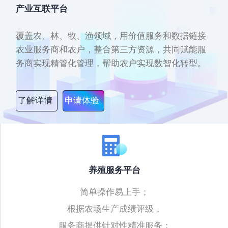
产业互联平台
覆盖农、林、牧、渔领域，用价值服务和数据链接
农业服务商和农户，整合第三方资源，共同赋能服
务商实现精管化管理，帮助农户实现数智化转型。
了解详情
申请体验
养殖服务平台
简单操作易上手；
根据农场生产成绩评级，
服务商提供针对性精准服务；